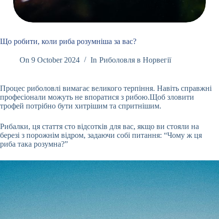
Що робити, коли риба розумніша за вас?
On
9 October 2024
In
Риболовля в Норвегії
Процес риболовлі вимагає великого терпіння. Навіть справжні
професіонали можуть не впоратися з рибою.Щоб зловити
трофей потрібно бути хитрішим та спритнішим.
Рибалки, ця стаття сто відсотків для вас, якщо ви стояли на
березі з порожнім відром, задаючи собі питання: “Чому ж ця
риба така розумна?”