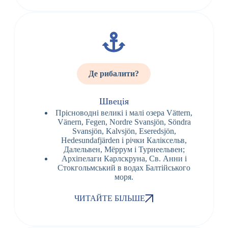
Де рибалити?
Швеція
Прісноводні великі і малі озера Vättern,
Vänern, Fegen, Nordre Svansjön, Söndra
Svansjön, Kalvsjön, Eseredsjön,
Hedesundafjärden і річки Каліксельв,
Далельвен, Мёррум і Турнеельвен;
Архіпелаги Карлскруна, Cв. Анни і
Стокгольмський в водах Балтійського
моря.
ЧИТАЙТЕ БІЛЬШЕ