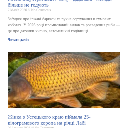
більше не годують
2 March 2026
No Comments
Забудьте про іржаві баркаси та ручне сортування в гумових
чоботах. У 2026 році промисловий вилов та розведення риби —
це про датчики кисню, автоматичні годівниці
Читати далі »
Жінка з Устецького краю піймала 25-
кілограмового коропа на річці Лабі
29 January 2026
No Comments