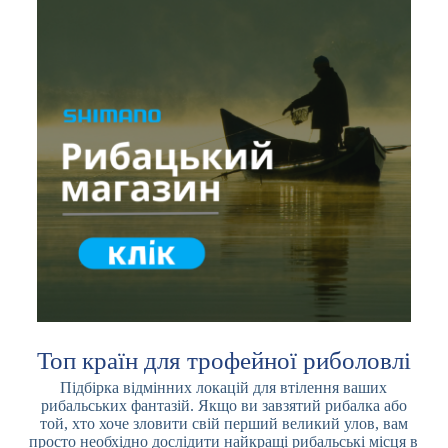
Топ країн для трофейної риболовлі
Підбірка відмінних локацій для втілення ваших
рибальських фантазій. Якщо ви завзятий рибалка або
той, хто хоче зловити свій перший великий улов, вам
просто необхідно дослідити найкращі рибальські місця в