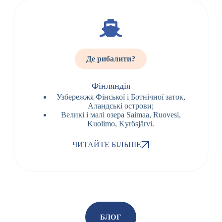
Де рибалити?
Фінляндія
Узбережжя Фінської і Ботнічної заток,
Аландські острови;
Великі і малі озера Saimаа, Ruovesi,
Kuolimo, Kyrösjärvi.
ЧИТАЙТЕ БІЛЬШЕ
БЛОГ