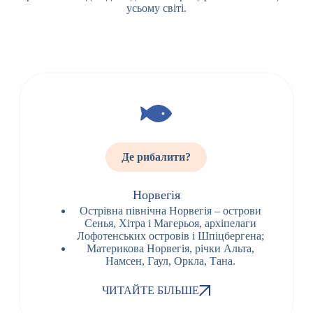
усьому світі.
Де рибалити?
Норвегія
Острівна північна Норвегія – острови
Сенья, Хітра і Магерьоя, архіпелаги
Лофотенських островів і Шпіцбергена;
Материкова Норвегія, річки Альта,
Намсен, Гаул, Оркла, Тана.
ЧИТАЙТЕ БІЛЬШЕ