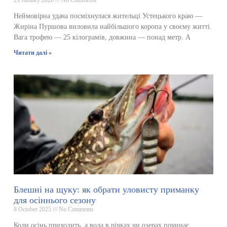
Неймовірна удача посміхнулася жительці Устецького краю —
Жиріна Пуршова виловила найбільшого коропа у своєму житті.
Вага трофею — 25 кілограмів, довжина — понад метр. А
Читати далі »
Блешні на щуку: як обрати уловисту приманку
для осіннього сезону
8 October 2025
No Comments
Коли осінь приходить, а вода в річках чи озерах починає