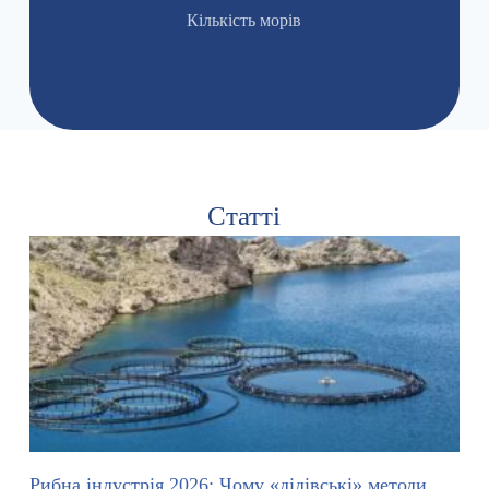
Кількість морів
Статті
Рибна індустрія 2026: Чому «дідівські» методи