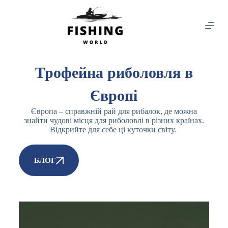
S
k
i
p
t
o
c
Трофейна риболовля в
o
n
Європі
t
e
n
Європа – справжній рай для рибалок, де можна
t
знайти чудові місця для риболовлі в різних країнах.
Відкрийте для себе ці куточки світу.
БЛОГ